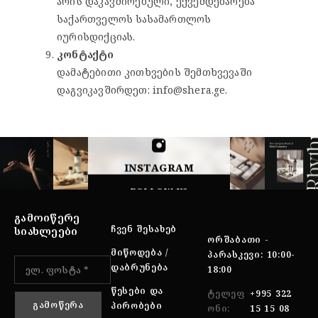
არის დაკავშირებული, ექვემდებარება
საქართველოს სასამართლოს
იურისდიქციას.
კონტაქტი
დამატებითი კითხვების შემთხვევაში
დაგვიკავშირდეთ: info@shera.ge.
INSTAGRAM
FOLLOW US
ᲒᲐᲛᲝᲘᲬᲔᲠᲔ
ᲩᲕᲔᲜ ᲨᲔᲡᲐᲮᲔᲑ
ᲡᲘᲐᲮᲚᲔᲔᲑᲘ
ᲝᲠᲨᲐᲑᲐᲗᲘ -
ᲛᲘᲬᲝᲓᲔᲑᲐ /
ᲞᲐᲠᲐᲡᲙᲔᲕᲘ: 10:00-
ᲓᲐᲑᲠᲣᲜᲔᲑᲐ
18:00
ᲬᲔᲡᲔᲑᲘ ᲓᲐ
ᲢᲔᲚᲔᲤ
+995 322
ᲞᲘᲠᲝᲑᲔᲑᲘ
ᲝᲜᲘ:
15 15 08