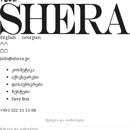
English
Georgian
info@shera.ge
კოსმეტიკა
აქსესუარები
დისპენსერები
ჩუსტები
Easy Box
+995 322 15 15 08
ᲬᲔᲡᲔᲑᲘ ᲓᲐ ᲞᲘᲠᲝᲑᲔᲑᲘ
ᲬᲔᲡᲔᲑᲘ ᲓᲐ ᲞᲘᲠᲝᲑᲔᲑᲘ