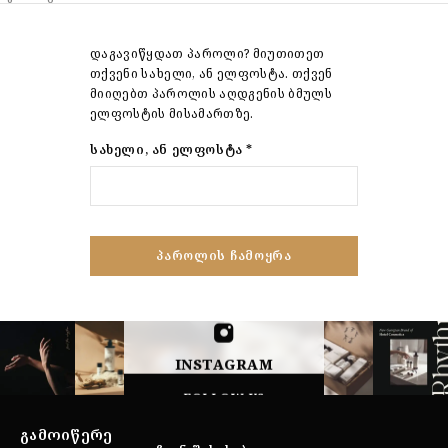
დაგავიწყდათ პაროლი? მიუთითეთ
თქვენი სახელი, ან ელფოსტა. თქვენ
მიიღებთ პაროლის აღდგენის ბმულს
ელფოსტის მისამართზე.
ᲡᲐᲮᲔᲚᲘ, ᲐᲜ ᲔᲚᲤᲝᲡᲢᲐ
*
ᲞᲐᲠᲝᲚᲘᲡ ᲩᲐᲛᲝᲧᲠᲐ
INSTAGRAM
FOLLOW US
ᲒᲐᲛᲝᲘᲬᲔᲠᲔ