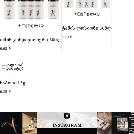
ᲕᲠᲪᲚᲐᲓ
ᲕᲠᲪᲚᲐᲓ
ტანის ლოსიონი 30მლ
0.70
₾
თმის კონდიციონერი 30მლ
0.65
₾
ᲙᲐᲚᲐᲗᲐᲨᲘ
ᲓᲐᲛᲐᲢᲔᲑᲐ
საპონი 15გ
0.25
₾
INSTAGRAM