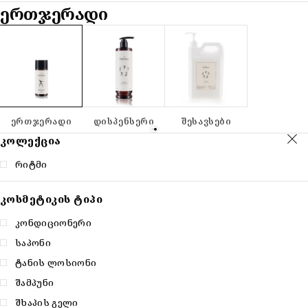
ᲔᲠᲗᲯᲔᲠᲐᲓᲘ
ᲔᲠᲗᲯᲔᲠᲐᲓᲘ
ᲓᲘᲡᲞᲔᲜᲡᲔᲠᲘ
ᲨᲔᲡᲐᲕᲡᲔᲑᲘ
ᲙᲝᲚᲔᲥᲪᲘᲐ
რიტმი
ᲙᲝᲡᲛᲔᲢᲘᲙᲘᲡ ᲢᲘᲞᲘ
კონდიციონერი
საპონი
ტანის ლოსიონი
შამპუნი
შხაპის გელი