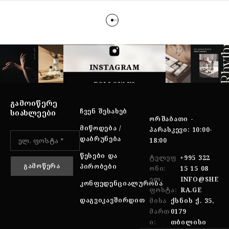
INSTAGRAM
FOLLOW US
ᲒᲐᲛᲝᲘᲬᲔᲠᲔ
ᲩᲕᲔᲜ ᲨᲔᲡᲐᲮᲔᲑ
ᲡᲘᲐᲮᲚᲔᲔᲑᲘ
ᲝᲠᲨᲐᲑᲐᲗᲘ -
ᲛᲘᲬᲝᲓᲔᲑᲐ /
ᲞᲐᲠᲐᲡᲙᲔᲕᲘ: 10:00-
ᲓᲐᲑᲠᲣᲜᲔᲑᲐ
18:00
ᲬᲔᲡᲔᲑᲘ ᲓᲐ
ᲢᲔᲚᲔᲤ
+995 322
ᲞᲘᲠᲝᲑᲔᲑᲘ
ᲝᲜᲘ:
15 15 08
ᲔᲚ.
INFO@SHE
ᲙᲝᲜᲤᲔᲓᲔᲜᲪᲘᲐᲚᲣᲠᲝᲑᲐ
ᲤᲝᲡᲢᲐ:
RA.GE
ᲓᲐᲒᲕᲘᲙᲐᲕᲨᲘᲠᲓᲘᲗ
ᲛᲘᲡᲐ
ᲥᲡᲜᲘᲡ Ქ. 35,
ᲛᲐᲠᲗ
0179
Ი:
ᲗᲑᲘᲚᲘᲡᲘ