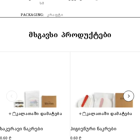
სმ
PACKAGING
კრაფტი
ᲛᲡᲒᲐᲕᲡᲘ ᲞᲠᲝᲓᲣᲥᲢᲔᲑᲘ
ᲙᲐᲚᲐᲗᲐᲨᲘ ᲓᲐᲛᲐᲢᲔᲑᲐ
ᲙᲐᲚᲐᲗᲐᲨᲘ ᲓᲐᲛᲐᲢᲔᲑᲐ
საკერავი ნაკრები
ჰიგიენური ნაკრები
0.60
₾
0.60
₾