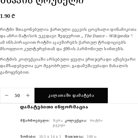
1.90
₾
რიტმი შთაგონებულია ქართული ცეკვის ცოცხალი დინამიკითა
და ანრი მატისის უკვდავი შედევრით
„ The Dance – Wikipedia “
.
ამ ინსპირაციით რიტმი აკავშირებს ქართულ ტრადიციებს
მსოფლიო კულტურებთან და ქმნის ჰარმონიულ სინთეზს.
რიტმის კოლექციაში არსებული ყველა ერთჯერადი აქსესუარი
დამზადებულია ეკო მეგობრული, გადამუშავებადი მასალის
გამოყენებით.
ᲙᲐᲚᲐᲗᲐᲨᲘ ᲓᲐᲛᲐᲢᲔᲑᲐ
ᲓᲐᲛᲐᲢᲔᲑᲘᲗᲘ ᲘᲜᲤᲝᲠᲛᲐᲪᲘᲐ
ᲛᲬᲐᲠᲛᲝᲔᲑᲔᲚᲘ
შერა
ᲙᲝᲚᲔᲥᲪᲘᲐ
რიტმი
ჯგუფი
ᲖᲝᲛᲔᲑᲘ
10.5 x 14 x 1
ᲨᲔᲤᲣᲗᲕᲐ
500 ც