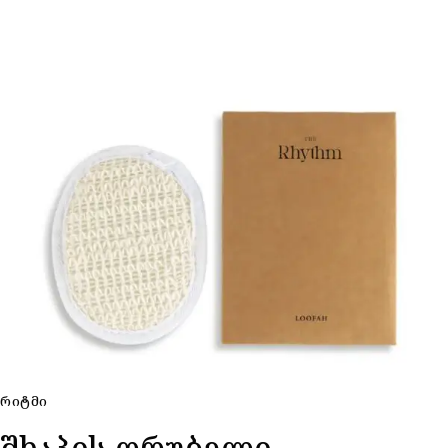
ᲠᲘᲢᲛᲘ
შხაპის ღრუბელი