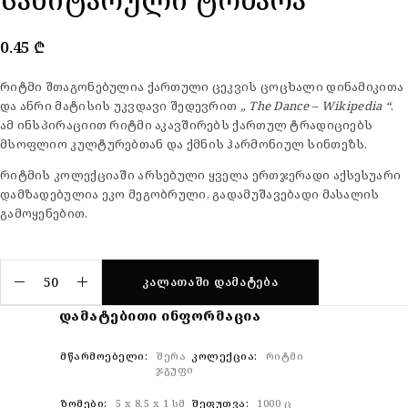
0.45
₾
რიტმი შთაგონებულია ქართული ცეკვის ცოცხალი დინამიკითა
და ანრი მატისის უკვდავი შედევრით
„ The Dance – Wikipedia “
.
ამ ინსპირაციით რიტმი აკავშირებს ქართულ ტრადიციებს
მსოფლიო კულტურებთან და ქმნის ჰარმონიულ სინთეზს.
რიტმის კოლექციაში არსებული ყველა ერთჯერადი აქსესუარი
დამზადებულია ეკო მეგობრული, გადამუშავებადი მასალის
გამოყენებით.
ᲙᲐᲚᲐᲗᲐᲨᲘ ᲓᲐᲛᲐᲢᲔᲑᲐ
ᲓᲐᲛᲐᲢᲔᲑᲘᲗᲘ ᲘᲜᲤᲝᲠᲛᲐᲪᲘᲐ
ᲛᲬᲐᲠᲛᲝᲔᲑᲔᲚᲘ
შერა
ᲙᲝᲚᲔᲥᲪᲘᲐ
რიტმი
ჯგუფი
ᲖᲝᲛᲔᲑᲘ
5 x 8.5 x 1 სმ
ᲨᲔᲤᲣᲗᲕᲐ
1000 ც