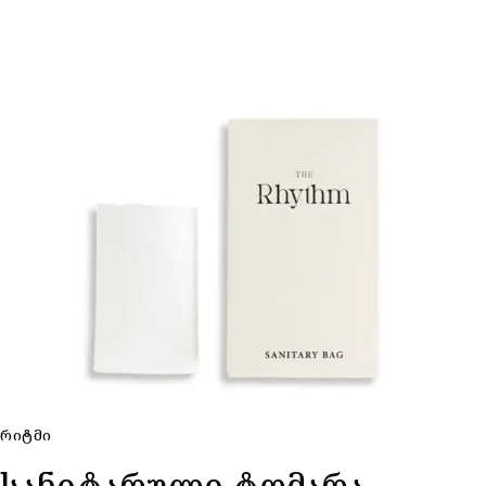
ᲠᲘᲢᲛᲘ
სანიტარული ტომარა