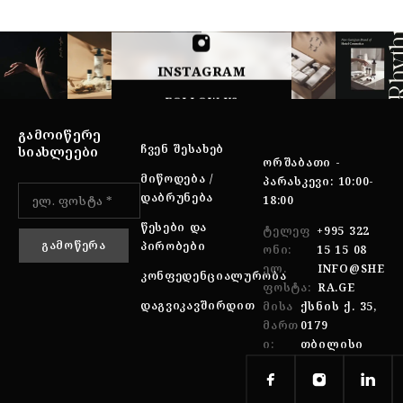
INSTAGRAM
FOLLOW US
ᲒᲐᲛᲝᲘᲬᲔᲠᲔ
ᲩᲕᲔᲜ ᲨᲔᲡᲐᲮᲔᲑ
ᲡᲘᲐᲮᲚᲔᲔᲑᲘ
ᲝᲠᲨᲐᲑᲐᲗᲘ -
ᲛᲘᲬᲝᲓᲔᲑᲐ /
ᲞᲐᲠᲐᲡᲙᲔᲕᲘ: 10:00-
ᲓᲐᲑᲠᲣᲜᲔᲑᲐ
18:00
ᲬᲔᲡᲔᲑᲘ ᲓᲐ
ᲢᲔᲚᲔᲤ
+995 322
ᲞᲘᲠᲝᲑᲔᲑᲘ
ᲝᲜᲘ:
15 15 08
ᲔᲚ.
INFO@SHE
ᲙᲝᲜᲤᲔᲓᲔᲜᲪᲘᲐᲚᲣᲠᲝᲑᲐ
ᲤᲝᲡᲢᲐ:
RA.GE
ᲓᲐᲒᲕᲘᲙᲐᲕᲨᲘᲠᲓᲘᲗ
ᲛᲘᲡᲐ
ᲥᲡᲜᲘᲡ Ქ. 35,
ᲛᲐᲠᲗ
0179
Ი:
ᲗᲑᲘᲚᲘᲡᲘ