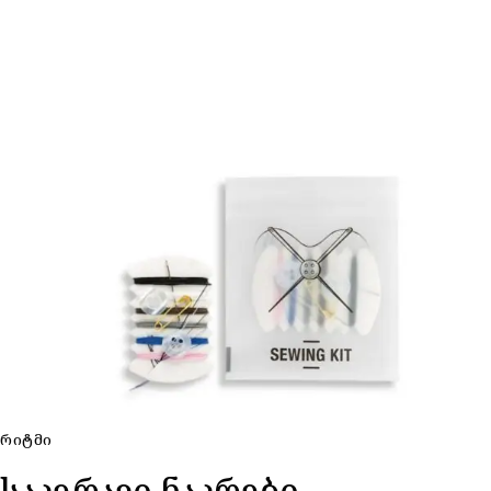
ᲠᲘᲢᲛᲘ
საკერავი ნაკრები