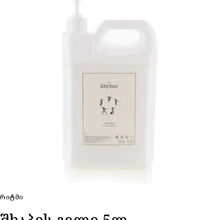
ᲠᲘᲢᲛᲘ
შხაპის გელი 5ლ