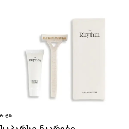
ᲠᲘᲢᲛᲘ
საპარსი ნაკრები