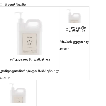
5 ლიტრიანი
ᲙᲐᲚᲐᲗᲐᲨᲘ
ᲓᲐᲛᲐᲢᲔᲑᲐ
შხაპის გელი 5ლ
49.90
₾
ᲙᲐᲚᲐᲗᲐᲨᲘ ᲓᲐᲛᲐᲢᲔᲑᲐ
კონდიციონირებადი შამპუნი 5ლ
49.90
₾