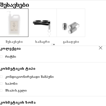
ᲨᲔᲡᲐᲕᲡᲔᲑᲘ
ᲨᲔᲡᲐᲕᲡᲔᲑᲘ
ᲡᲐᲛᲐᲒᲠᲘ
ᲒᲐᲡᲐᲦᲔᲑᲘ
ᲙᲝᲚᲔᲥᲪᲘᲐ
რიტმი
ᲙᲝᲡᲛᲔᲢᲘᲙᲘᲡ ᲢᲘᲞᲘ
კონდიციონირებადი შამპუნი
საპონი
შხაპის გელი
ᲙᲝᲡᲛᲔᲢᲘᲙᲘᲡ ᲖᲝᲛᲐ